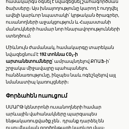
համակարգն օգնել է նվազեցնել շահագործման
ծախսերը
։ Այս խնայողությունը կարող է ուղղվել
ավելի կարևոր նպատակի՝ կրթական ծրագրեր,
ուսանողների աջակցություն և Հայաստանի
մանուկների համար նոր հնարավորությունների
ստեղծում։
Միևնույն ժամանակ, համակարգը տարեկան
նվազեցնում է
192 տոննա CO₂-ի
արտանետումները
՝ ամրապնդելով ՔՈԱՖ-ի՝
շրջակա միջավայրը պահպանելու
հանձնառությունը, ինչպես նաև ոգեշնչելով այլ
նմանատիպ կառույցների։
Փորձահեն ուսուցում
ՍՄԱՐԹ կենտրոնի ուսանողների համար
արևային վահանակները պարզապես
ենթակառուցվածք չեն․ դրանք դարձել են
ուսումնական գործընթացի կարևոր մաս։