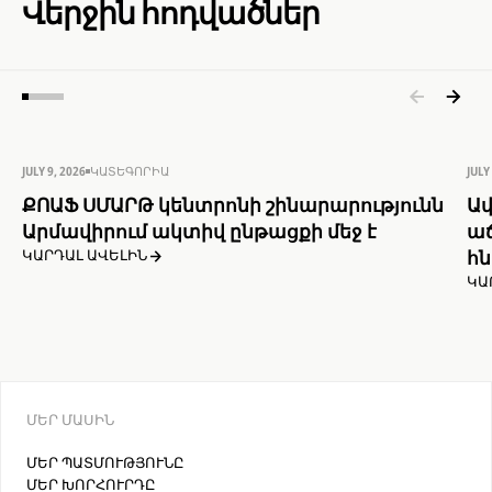
Վերջին հոդվածներ
JULY 9, 2026
ԿԱՏԵԳՈՐԻԱ
JULY
ՔՈԱՖ ՍՄԱՐԹ կենտրոնի շինարարությունն
Ավ
Արմավիրում ակտիվ ընթացքի մեջ է
աճ
հն
ԿԱՐԴԱԼ ԱՎԵԼԻՆ
ԿԱ
ՄԵՐ ՄԱՍԻՆ
ՄԵՐ ՊԱՏՄՈՒԹՅՈՒՆԸ
ՄԵՐ ԽՈՐՀՈՒՐԴԸ