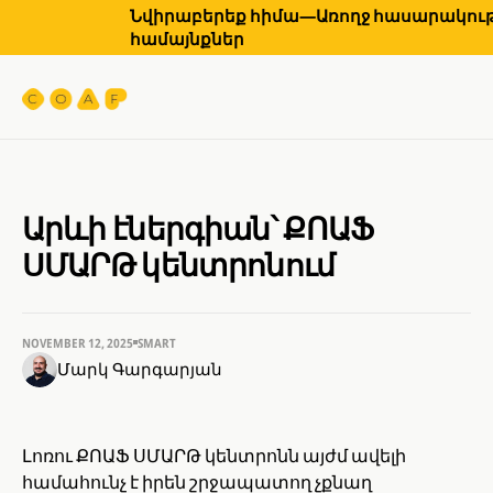
Նվիրաբերեք հիմա—Առողջ հասարակությ
համայնքներ
Արևի էներգիան՝ ՔՈԱՖ
ՍՄԱՐԹ կենտրոնում
NOVEMBER 12, 2025
SMART
Մարկ Գարգարյան
Լոռու ՔՈԱՖ ՍՄԱՐԹ կենտրոնն այժմ ավելի
համահունչ է իրեն շրջապատող չքնաղ