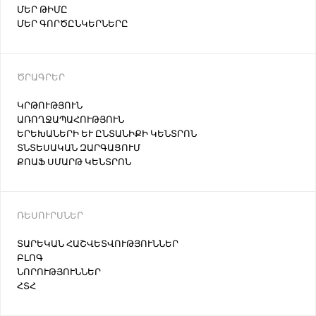
ՄԵՐ ԹԻՄԸ
ՄԵՐ ԳՈՐԾԸՆԿԵՐՆԵՐԸ
ԾՐԱԳՐԵՐ
ԿՐԹՈՒԹՅՈՒՆ
ԱՌՈՂՋԱՊԱՀՈՒԹՅՈՒՆ
ԵՐԵԽԱՆԵՐԻ ԵՒ ԸՆՏԱՆԻՔԻ ԿԵՆՏՐՈՆ
ՏՆՏԵՍԱԿԱՆ ԶԱՐԳԱՑՈՒՄ
ՔՈԱՖ ՍՄԱՐԹ ԿԵՆՏՐՈՆ
ՌԵՍՈՒՐՍՆԵՐ
ՏԱՐԵԿԱՆ ՀԱՇՎԵՏՎՈՒԹՅՈՒՆՆԵՐ
ԲԼՈԳ
ՆՈՐՈՒԹՅՈՒՆՆԵՐ
ՀՏՀ