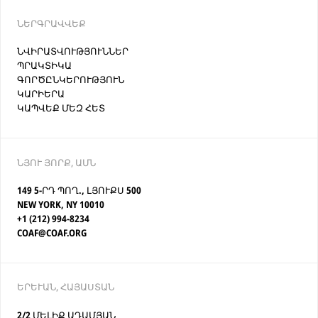
ՆԵՐԳՐԱՎՎԵՔ
ՆՎԻՐԱՏՎՈՒԹՅՈՒՆՆԵՐ
ՊՐԱԿՏԻԿԱ
ԳՈՐԾԸՆԿԵՐՈՒԹՅՈՒՆ
ԿԱՐԻԵՐԱ
ԿԱՊՎԵՔ ՄԵԶ ՀԵՏ
ՆՅՈՒ ՅՈՐՔ, ԱՄՆ
149 5-ՐԴ ՊՈՂ., ԼՅՈՒՔՍ 500
NEW YORK, NY 10010
+1 (212) 994-8234
COAF@COAF.ORG
ԵՐԵՒԱՆ, ՀԱՅԱՍՏԱՆ
2/2 ՄԵԼԻՔ ԱԴԱՄՅԱՆ