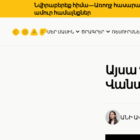
Նվիրաբերեք հիմա—Առողջ հասարակ
ամուր համայնքներ
ՄԵՐ ՄԱՍԻՆ
ԾՐԱԳՐԵՐ
ՌԵՍՈՒՐՍՆԵ
Այսա
Վանա
ԱՆԻ 