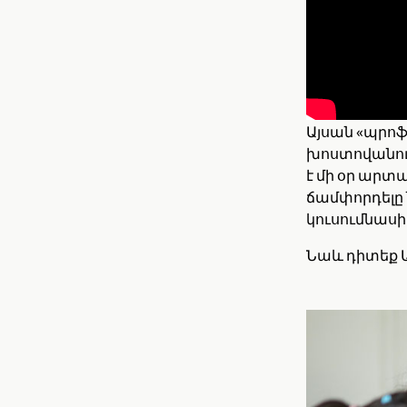
Ծանոթացեք,
առաջ երեք ը
պատմում, հա
հմտությունն
Այսան «պրոֆ
խոստովանում
է մի օր արտ
ճամփորդելը ն
կուսումնասի
Նաև դիտեք Ա