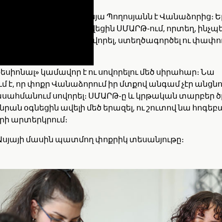
 ՍՄԱՐԹ քաղաքացի Ասյա Պողոսյանն է Վանաձորից։ 
նկերուհիներով հայտնվեցին ՍՄԱՐԹ-ում, որտեղ, ինչպե
սցրեց նոր լեզուներ սովորել, ստեղծագործել ու փափո
երի տիրապետել։
եսիոնալ» կամավոր է ու սովորելու մեծ սիրահար։ Նա
 է, որ փոքր Վանաձորում իր մտքով անգամ չէր անցնու
ասահմանում սովորել։ ՍՄԱՐԹ-ը և կրթական տարբեր 
րան օգնեցին ավելի մեծ երազել, ու շուտով նա հոգեբ
րի արտերկրում։
սյայի մասին պատմող փոքրիկ տեսանյութը։