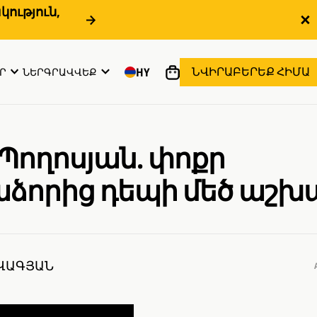
ություն,
ՆՎԻՐԱԲԵՐԵՔ ՀԻՄԱ
HY
Ր
ՆԵՐԳՐԱՎՎԵՔ
 Պողոսյան. փոքր
ձորից դեպի մեծ աշխ
ԱՎԱԳՅԱՆ