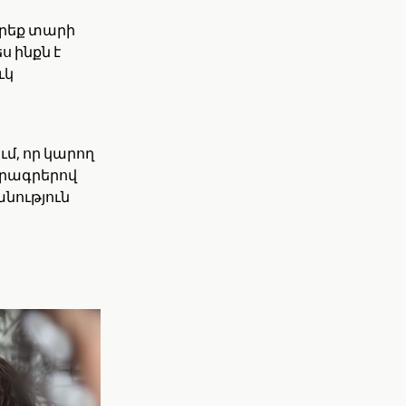
Երեք տարի
ս ինքն է
ւկ
մ, որ կարող
ծրագրերով
անություն