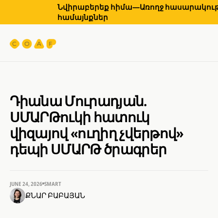
Նվիրաբերեք հիմա—Առողջ հասարակությ
համայնքներ
Դիանա Մուրադյան.
ՍՄԱՐԹուկի հատուկ
վիզայով «ուղիղ չվերթով»
դեպի ՍՄԱՐԹ ծրագրեր
JUNE 24, 2026
SMART
ՔՆԱՐ ԲԱԲԱՅԱՆ