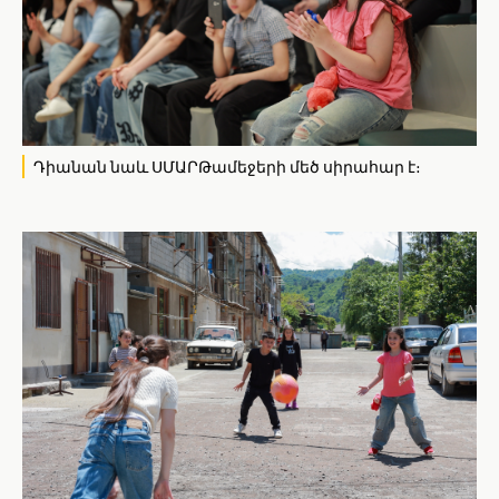
Դիանան նաև ՍՄԱՐԹամեջերի մեծ սիրահար է։