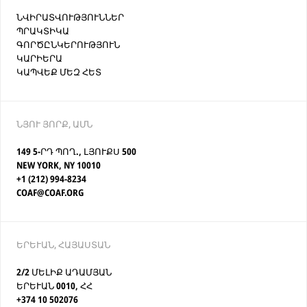
ՆՎԻՐԱՏՎՈՒԹՅՈՒՆՆԵՐ
ՊՐԱԿՏԻԿԱ
ԳՈՐԾԸՆԿԵՐՈՒԹՅՈՒՆ
ԿԱՐԻԵՐԱ
ԿԱՊՎԵՔ ՄԵԶ ՀԵՏ
ՆՅՈՒ ՅՈՐՔ, ԱՄՆ
149 5-ՐԴ ՊՈՂ., ԼՅՈՒՔՍ 500
NEW YORK, NY 10010
+1 (212) 994-8234
COAF@COAF.ORG
ԵՐԵՒԱՆ, ՀԱՅԱՍՏԱՆ
2/2 ՄԵԼԻՔ ԱԴԱՄՅԱՆ
ԵՐԵՒԱՆ 0010, ՀՀ
+374 10 502076