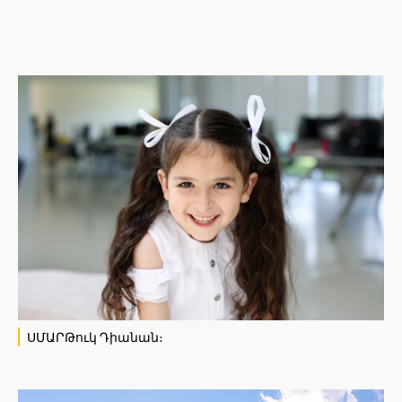
ՍՄԱՐԹուկ Դիանան։