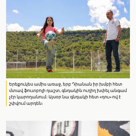
Երեքուկես ամիս առաջ, երբ Դիանան իր խմբի հետ
մտավ ֆուտբոլի դաշտ, գնդակին ուղիղ խփել անգամ
չէր կարողանում։ Այսօր նա գնդակի հետ «դու»-ով է
շփվում արդեն։