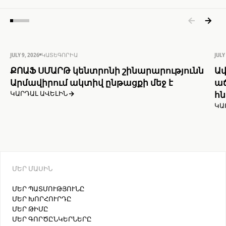
JULY 9, 2026
ԿԱՏԵԳՈՐԻԱ
JULY
ՔՈԱՖ ՍՄԱՐԹ կենտրոնի շինարարությունն
Ավ
Արմավիրում ակտիվ ընթացքի մեջ է
աճ
հն
ԿԱՐԴԱԼ ԱՎԵԼԻՆ
ԿԱ
ՄԵՐ ՄԱՍԻՆ
ՄԵՐ ՊԱՏՄՈՒԹՅՈՒՆԸ
ՄԵՐ ԽՈՐՀՈՒՐԴԸ
ՄԵՐ ԹԻՄԸ
ՄԵՐ ԳՈՐԾԸՆԿԵՐՆԵՐԸ