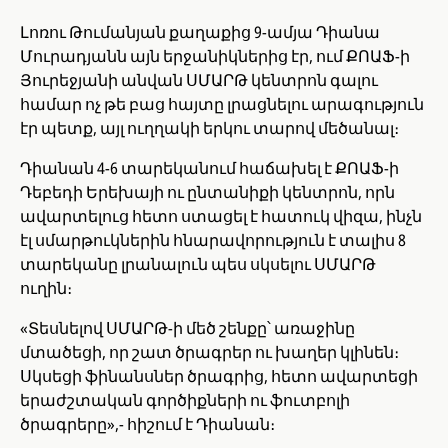
Լոռու Թումանյան քաղաքից 9-ամյա Դիանա
Մուրադյանն այն երջանիկներից էր, ում ՔՈԱՖ-ի
Յուրեջյանի անվան ՍՄԱՐԹ կենտրոն գալու
համար ոչ թե բաց հայտը լրացնելու արագություն
էր պետք, այլ ուղղակի երկու տարով մեծանալ։
Դիանան 4-6 տարեկանում հաճախել է ՔՈԱՖ-ի
Դեբեդի Երեխայի ու ընտանիքի կենտրոն, որն
ավարտելուց հետո ստացել է հատուկ վիզա, ինչն
էլ սմարթուկներին հնարավորություն է տալիս 8
տարեկանը լրանալուն պես սկսելու ՍՄԱՐԹ
ուղին։
«Տեսնելով ՍՄԱՐԹ-ի մեծ շենքը՝ առաջինը
մտածեցի, որ շատ ծրագրեր ու խաղեր կլինեն։
Սկսեցի ֆինանսներ ծրագրից, հետո ավարտեցի
երաժշտական գործիքների ու ֆուտբոլի
ծրագրերը»,- հիշում է Դիանան։