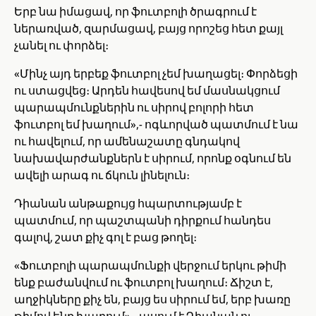
Երբ նա իմացավ, որ ֆուտբոլի ծրագրում է
ներառված, զարմացավ, բայց որոշեց հետ քայլ
չանել ու փորձել։
«Մինչ այդ երբեք ֆուտբոլ չեմ խաղացել։ Փորձեցի
ու ստացվեց։ Արդեն հավեսով եմ մասնակցում
պարապմունքներին ու սիրով բոլորի հետ
ֆուտբոլ եմ խաղում»,- ոգևորված պատմում է նա
ու հավելում, որ ամենաշատը գնդակով
նախավարժանքներն է սիրում, որոնք օգնում են
ավելի արագ ու ճկուն լինելուն։
Դիանան անթաքույց հպարտությամբ է
պատմում, որ պաշտպանի դիրքում հանդես
գալով, շատ քիչ գոլ է բաց թողել։
«Ֆուտբոլի պարապմունքի վերջում երկու թիմի
ենք բաժանվում ու ֆուտբոլ խաղում։ Ճիշտ է,
աղջիկները քիչ են, բայց ես սիրում եմ, երբ խառը