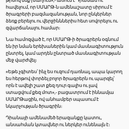
թիմով ենք խաղում»,- ասում է Դիանան ու
հավելում, որ ՍՄԱՐԹ-ն ամենաշատը սիրում է
ծրագրերի բազմազանության, նոր ընկերներ
ձեռք բերելու ու վերջինններիս հետ սովորելու ու
զվարճանալու համար։
Նա համոզված է, որ ՍՄԱՐԹ-ի ծրագրերն օգնում
են իր նման երեխաներին կամ մասնագիտություն
ընտրել, կամ արդեն ընտրած մասնագիտության
մեջ վարժվել։
«Եթե չգիտես՝ ինչ ես ուզում դառնալ, ապա կարող
ես հերթով փորձել բոլոր ծրագրերն ու պարզել՝
որն է ավելի շատ քեզ դուր գալիս ու լավ
ստացվում քեզ մոտ»,- բացատրում է իննամյա
ՍՄԱՐԹացին, ով անհամբեր սպասում է
նկարչության ծրագրին։
Դիանայի ամենամեծ երազանքը կատու,
անսահման կտավներ ու ներկեր ունենալն է։