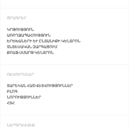
ԾՐԱԳՐԵՐ
ԿՐԹՈՒԹՅՈՒՆ
ԱՌՈՂՋԱՊԱՀՈՒԹՅՈՒՆ
ԵՐԵԽԱՆԵՐԻ ԵՒ ԸՆՏԱՆԻՔԻ ԿԵՆՏՐՈՆ
ՏՆՏԵՍԱԿԱՆ ԶԱՐԳԱՑՈՒՄ
ՔՈԱՖ ՍՄԱՐԹ ԿԵՆՏՐՈՆ
ՌԵՍՈՒՐՍՆԵՐ
ՏԱՐԵԿԱՆ ՀԱՇՎԵՏՎՈՒԹՅՈՒՆՆԵՐ
ԲԼՈԳ
ՆՈՐՈՒԹՅՈՒՆՆԵՐ
ՀՏՀ
ՆԵՐԳՐԱՎՎԵՔ