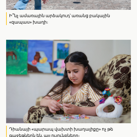
Ի՞նչ ամառային արձակուդ՝ առանց բակային
«զապաս» խաղի։
Դիանայի «պարապ վախտի խաղալիքը» ոչ թե
գաջեթներն են, այլ ուլունքները։