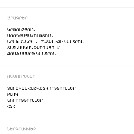
ԾՐԱԳՐԵՐ
ԿՐԹՈՒԹՅՈՒՆ
ԱՌՈՂՋԱՊԱՀՈՒԹՅՈՒՆ
ԵՐԵԽԱՆԵՐԻ ԵՒ ԸՆՏԱՆԻՔԻ ԿԵՆՏՐՈՆ
ՏՆՏԵՍԱԿԱՆ ԶԱՐԳԱՑՈՒՄ
ՔՈԱՖ ՍՄԱՐԹ ԿԵՆՏՐՈՆ
ՌԵՍՈՒՐՍՆԵՐ
ՏԱՐԵԿԱՆ ՀԱՇՎԵՏՎՈՒԹՅՈՒՆՆԵՐ
ԲԼՈԳ
ՆՈՐՈՒԹՅՈՒՆՆԵՐ
ՀՏՀ
ՆԵՐԳՐԱՎՎԵՔ