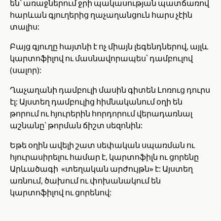
են` առաջներում ջրի պակասության պատճառով
հարևան գյուղերից ղաչաղանցուն հարս չէին
տալիս:
Բայց գյուղը հայտնի է ոչ միայն լեգենդներով, այլև
կարտոֆիլով ու մասնավորապես՝ դամբուլով
(սալոր):
Ղաչաղանի դամբուլի մասին գիտեն Լոռուց դուրս
էլ: Այստեղ դամբուլից հիմնականում օղի են
թորում ու հյուրերին հորդորում վերադառնալ
աշնանը` թորման ճիշտ սեզոնին:
Եթե օղին ավելի շատ սեփական սպառման ու
հյուրասիրելու համար է, կարտոֆիլն ու ցորենը
Արևածագի «տեղական արժույթն» է: Այստեղ
առնում, ծախում ու փոխանակում են
կարտոֆիլով ու ցորենով: