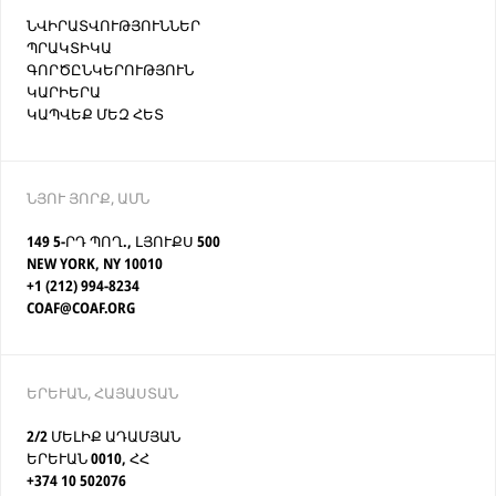
ՆՎԻՐԱՏՎՈՒԹՅՈՒՆՆԵՐ
ՊՐԱԿՏԻԿԱ
ԳՈՐԾԸՆԿԵՐՈՒԹՅՈՒՆ
ԿԱՐԻԵՐԱ
ԿԱՊՎԵՔ ՄԵԶ ՀԵՏ
ՆՅՈՒ ՅՈՐՔ, ԱՄՆ
149 5-ՐԴ ՊՈՂ., ԼՅՈՒՔՍ 500
NEW YORK, NY 10010
+1 (212) 994-8234
COAF@COAF.ORG
ԵՐԵՒԱՆ, ՀԱՅԱՍՏԱՆ
2/2 ՄԵԼԻՔ ԱԴԱՄՅԱՆ
ԵՐԵՒԱՆ 0010, ՀՀ
+374 10 502076