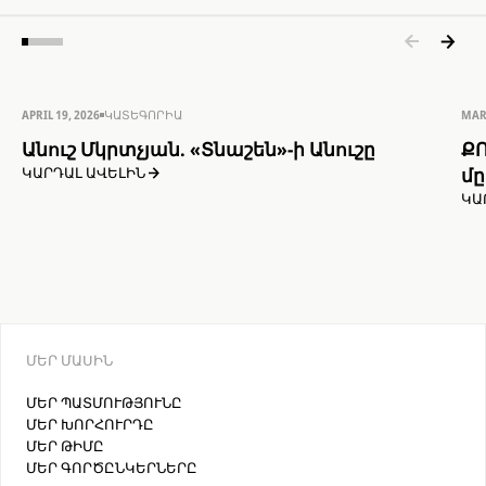
APRIL 19, 2026
ԿԱՏԵԳՈՐԻԱ
MAR
Անուշ Մկրտչյան. «Տնաշեն»-ի Անուշը
ՔՈ
մ
ԿԱՐԴԱԼ ԱՎԵԼԻՆ
ԿԱ
ՄԵՐ ՄԱՍԻՆ
ՄԵՐ ՊԱՏՄՈՒԹՅՈՒՆԸ
ՄԵՐ ԽՈՐՀՈՒՐԴԸ
ՄԵՐ ԹԻՄԸ
ՄԵՐ ԳՈՐԾԸՆԿԵՐՆԵՐԸ