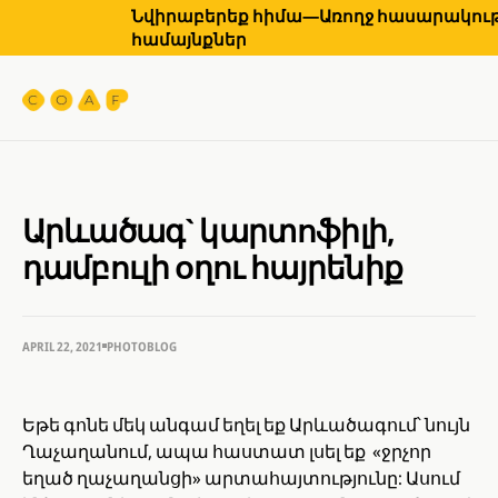
Նվիրաբերեք հիմա—Առողջ հասարակությ
համայնքներ
Արևածագ` կարտոֆիլի,
դամբուլի օղու հայրենիք
APRIL 22, 2021
PHOTOBLOG
Եթե գոնե մեկ անգամ եղել եք Արևածագում՝ նույն
Ղաչաղանում, ապա հաստատ լսել եք «ջրչոր
եղած ղաչաղանցի» արտահայտությունը: Ասում