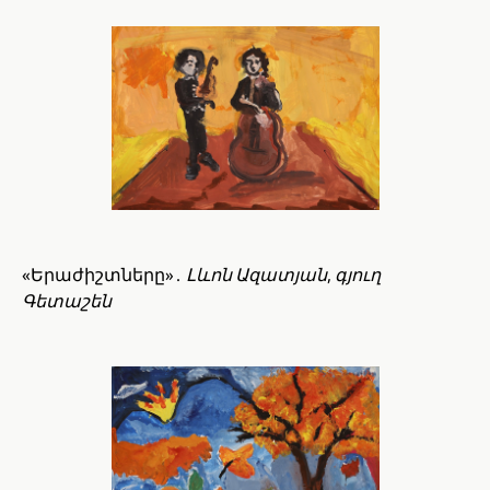
«Երաժիշտները»․
Լևոն Ազատյան, գյուղ
Գետաշեն