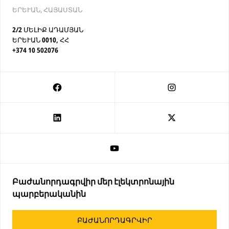
ԵՐԵՒԱՆ, ՀԱՅԱՍՏԱՆ
2/2 ՄԵԼԻՔ ԱԴԱՄՅԱՆ
ԵՐԵՒԱՆ 0010, ՀՀ
+374 10 502076
Բաժանորդագրվիր մեր էլեկտրոնային
պարբերականին
ԲԱԺԱՆՈՐԴԱԳՐՎԻՐ