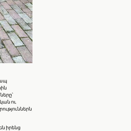
տապ
րին
ները՝
կան ու
րություններն
են իրենց