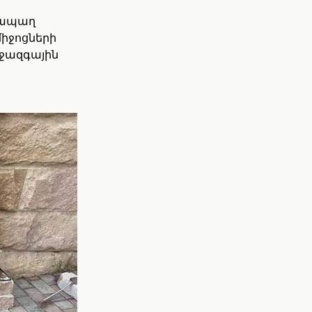
նհապաղ
իջոցների
ջազգային