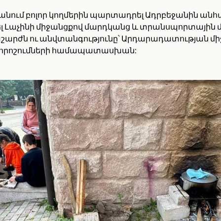
է անում բոլոր կողմերին պարտադրել Ադրբեջանին ա
լ Լաչինի միջանցքով մարդկանց և տրանսպորտային մ
արժն ու անվտանգությունը՝ Արդարադատության մի
որոշումների համապատասխան: