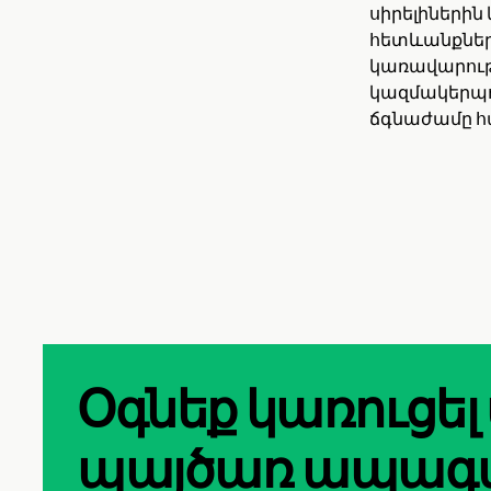
սիրելիներին
հետևանքների
կառավարությ
կազմակերպու
ճգնաժամը հ
Օգնեք կառուցել
պայծառ ապագ