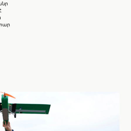
անր
Հ
ն
իտար