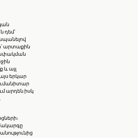
ական
ն դեմ՝
 սպանելով
քի՝ արտաքին
ջափակման
աջին
 և այլ
այս երկար
ումանիտար
մ արդեն իսկ
դ
ոցների։
մակարգը
անությունից