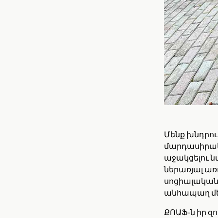
Մենք խնդրու
մարդասիրակ
աջակցելու ն
ներառյալ առ
սոցիալական 
անհապաղ մե
ՔՈԱՖ-ն իր զո