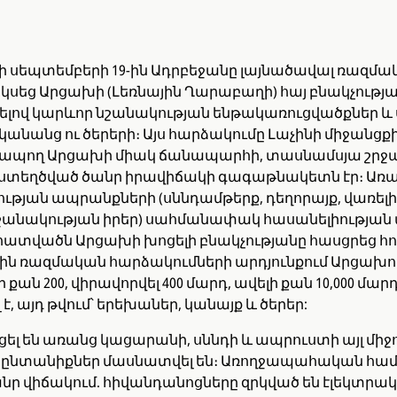
ի սեպտեմբերի 19-ին Ադրբեջանը լայնածավալ ռազմ
կսեց Արցախի (Լեռնային Ղարաբաղի) հայ բնակչությա
լով կարևոր նշանակության ենթակառուցվածքներ և
կանանց ու ծերերի։ Այս հարձակումը Լաչինի միջանց
ապող Արցախի միակ ճանապարհի, տասնամսյա շր
մ ստեղծված ծանր իրավիճակի գագաթնակետն էր։ Առ
թյան ապրանքների (սննդամթերք, դեղորայք, վառելիք
շանակության իրեր) սահմանափակ հասանելիության 
տվածն Արցախի խոցելի բնակչությանը հասցրեց հ
ին ռազմական հարձակումների արդյունքում Արցախու
ի քան 200, վիրավորվել 400 մարդ, ավելի քան 10,000 մար
, այդ թվում՝ երեխաներ, կանայք և ծերեր:
ել են առանց կացարանի, սննդի և ապրուստի այլ միջ
ընտանիքներ մասնատվել են։ Առողջապահական հա
անր վիճակում. հիվանդանոցները զրկված են էլեկտրակ