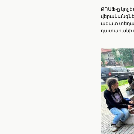
ՔՈԱՖ-ը կոչ 
վերականգնե
ազատ տեղաշ
դատարանի 