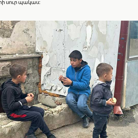
երի սուր պակաս: