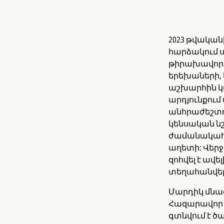
2023 թվական
հարձակում ս
թիրախավորե
երեխաների, 
աշխարհին կ
արդյունքու
անհրաժեշտու
կենսական ն
ժամանակահա
աղետի: Վերջ
զոհվել է ավել
տեղահանվել է
Մարդիկ մնաց
Հազարավոր 
գտնվում է ծ