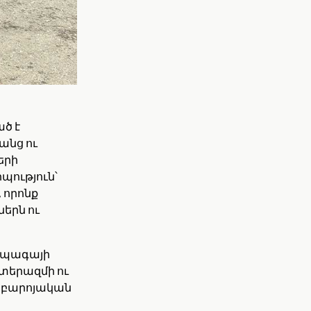
ծ է
անց ու
երի
պություն՝
 որոնք
երն ու
 ապագայի
ատերազմի ու
ի բարոյական