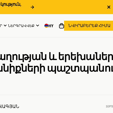
ություն,
ՆՎԻՐԱԲԵՐԵՔ ՀԻՄԱ
HY
Ր
ՆԵՐԳՐԱՎՎԵՔ
ղության և երեխաների
նիքների պաշտպանու
ԱՎԱԳՅԱՆ
SEPT