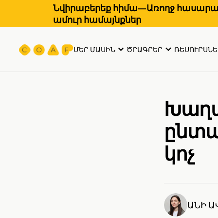
Նվիրաբերեք հիմա—Առողջ հասարակ
ամուր համայնքներ
ՄԵՐ ՄԱՍԻՆ
ԾՐԱԳՐԵՐ
ՌԵՍՈՒՐՍՆԵ
Խաղա
ընտա
կոչ
ԱՆԻ 