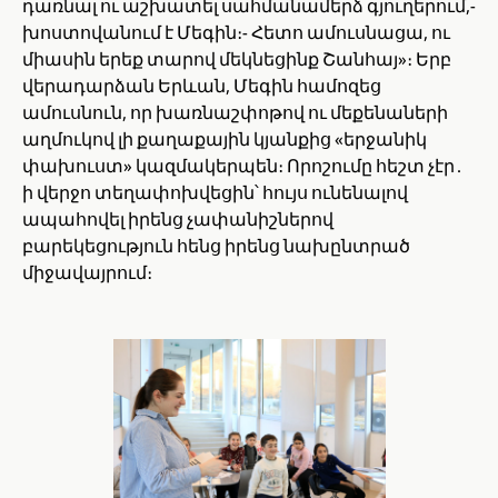
դառնալ ու աշխատել սահմանամերձ գյուղերում,-
խոստովանում է Մեգին։- Հետո ամուսնացա, ու
միասին երեք տարով մեկնեցինք Շանհայ»։ Երբ
վերադարձան Երևան, Մեգին համոզեց
ամուսնուն, որ խառնաշփոթով ու մեքենաների
աղմուկով լի քաղաքային կյանքից «երջանիկ
փախուստ» կազմակերպեն։ Որոշումը հեշտ չէր․
ի վերջո տեղափոխվեցին՝ հույս ունենալով
ապահովել իրենց չափանիշներով
բարեկեցություն հենց իրենց նախընտրած
միջավայրում։