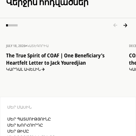
Վերջին հոդվածներ
JULY 18, 2026
ԿԱՏԵԳՈՐԻԱ
DEC
The True Spirit of COAF | One Beneficiary's
CO
Heartfelt Letter to Jack Youredjian
th
ԿԱՐԴԱԼ ԱՎԵԼԻՆ
ԿԱ
ՄԵՐ ՄԱՍԻՆ
ՄԵՐ ՊԱՏՄՈՒԹՅՈՒՆԸ
ՄԵՐ ԽՈՐՀՈՒՐԴԸ
ՄԵՐ ԹԻՄԸ