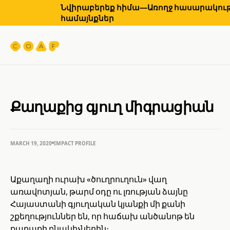
Նվիրաբերեք հիմա—Առողջ հասարակությ
համայնքներ
Քաղաքից գյուղ միգրացիան
MARCH 19, 2020
IMPACT PROFILE
Աքաղաղի ուրախ «ծուղրուղուն» վաղ
առավոտյան, թարմ օդը ու լռության ձայնը
Հայաստանի գյուղական կյանքի մի քանի
շքեղություններ են, որ հաճախ անծանոթ են
քաղաքի բնակիչներին։