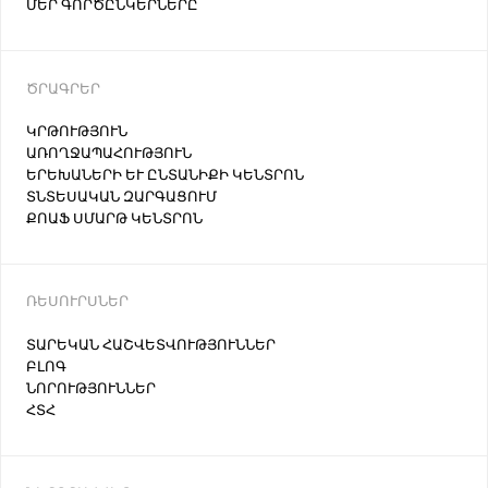
ՄԵՐ ԳՈՐԾԸՆԿԵՐՆԵՐԸ
ԾՐԱԳՐԵՐ
ԿՐԹՈՒԹՅՈՒՆ
ԱՌՈՂՋԱՊԱՀՈՒԹՅՈՒՆ
ԵՐԵԽԱՆԵՐԻ ԵՒ ԸՆՏԱՆԻՔԻ ԿԵՆՏՐՈՆ
ՏՆՏԵՍԱԿԱՆ ԶԱՐԳԱՑՈՒՄ
ՔՈԱՖ ՍՄԱՐԹ ԿԵՆՏՐՈՆ
ՌԵՍՈՒՐՍՆԵՐ
ՏԱՐԵԿԱՆ ՀԱՇՎԵՏՎՈՒԹՅՈՒՆՆԵՐ
ԲԼՈԳ
ՆՈՐՈՒԹՅՈՒՆՆԵՐ
ՀՏՀ