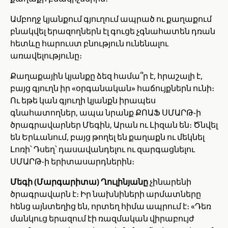
Ամբողջ կյանքում գյուղում ապրած ու քաղաքում
բնակվել երազողներն էլ գուցե չգնահատեն դռան
հետևը հարուստ բնություն ունենալու
առավելությունը։
Քաղաքային կյանքը ձեզ համա՞ր է, հրաշալի է,
բայց գյուղն իր «օրգանական» հաճույքներն ունի։
Ու եթե կան գյուղի կյանքն իրապես
գնահատողներ, ապա նրանք ՔՈԱՖ ՍՄԱՐԹ-ի
ծրագրավարներ Մեգին, Արան ու Լիզան են։ Ծնվել
են Երևանում, բայց թողել են քաղաքն ու մեկնել
Լոռի՝ Դսեղ՝ դասավանդելու ու զարգացնելու
ՍՄԱՐԹ-ի երիտասարդներին։
Մեգի (Մարգարիտա) Ղուլինյանը
չինարենի
ծրագրավարն է։ Իր նախնիների արմատները
հենց այնտեղից են, որտեղ հիմա ապրում է։ «Դեռ
մանկուց երազում էի ռազմական վիրաբույժ