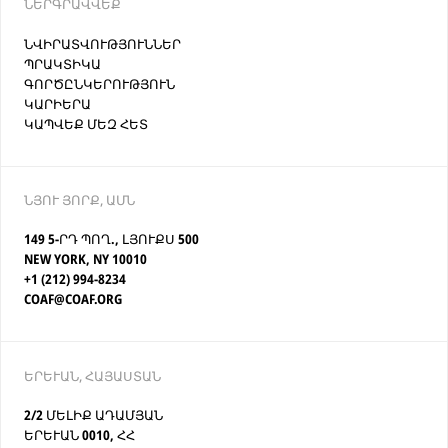
ՆԵՐԳՐԱՎՎԵՔ
ՆՎԻՐԱՏՎՈՒԹՅՈՒՆՆԵՐ
ՊՐԱԿՏԻԿԱ
ԳՈՐԾԸՆԿԵՐՈՒԹՅՈՒՆ
ԿԱՐԻԵՐԱ
ԿԱՊՎԵՔ ՄԵԶ ՀԵՏ
ՆՅՈՒ ՅՈՐՔ, ԱՄՆ
149 5-ՐԴ ՊՈՂ., ԼՅՈՒՔՍ 500
NEW YORK, NY 10010
+1 (212) 994-8234
COAF@COAF.ORG
ԵՐԵՒԱՆ, ՀԱՅԱՍՏԱՆ
2/2 ՄԵԼԻՔ ԱԴԱՄՅԱՆ
ԵՐԵՒԱՆ 0010, ՀՀ