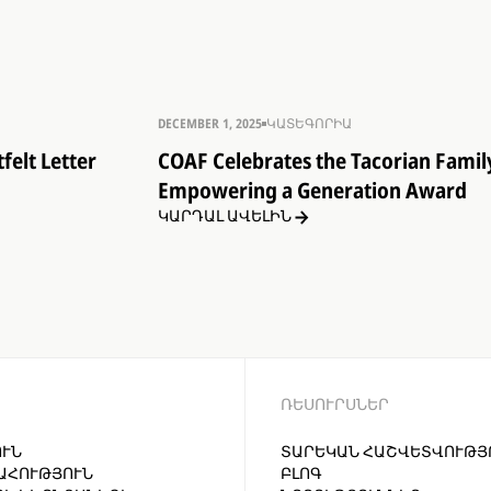
DECEMBER 1, 2025
ԿԱՏԵԳՈՐԻԱ
felt Letter
COAF Celebrates the Tacorian Family
Empowering a Generation Award
ԿԱՐԴԱԼ ԱՎԵԼԻՆ
ՌԵՍՈՒՐՍՆԵՐ
ՒՆ
ՏԱՐԵԿԱՆ ՀԱՇՎԵՏՎՈՒԹՅ
ԱՀՈՒԹՅՈՒՆ
ԲԼՈԳ