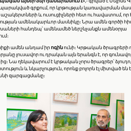
պագան այսօր ձեր դասարանում է
»,- գրված է Մելինե
պարակված գրքում, որ կրթության կառավարման մասի
աշակերտների և ուսուցիչների հետ ու հավատում, որ 
ւթյան ամենակարևոր մասնիկը։ Նրա ամեն գործի հիմք
եխաների հանդեպ՝ ամենամեծ ներշնչանքն ամենօրյա
ւմ։
իքի ամեն անդամ իր
ոգին
ունի։ Կրթական ծրագրերի
րյանը լուսավոր ու դրական այն երանգն է, որ գունավո
3-ից։ Նա ղեկավարում է կրթական չորս ծրագրեր՝ ձյուդո
ւթյուն և նկարչություն, որոնք բոլորն էլ միտված ե
նի զարգացմանը։