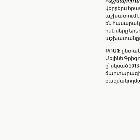
«
Աշխարհի ա
վերջերս հրա
աշխատում է 
են հասարակո
իսկ սերը եր
աշխատանքո
ՔՈԱՖ ընտան
Մելինե Գրիգո
ը՝ սկսած 201
ճարտարագիտո
բազմակողմա