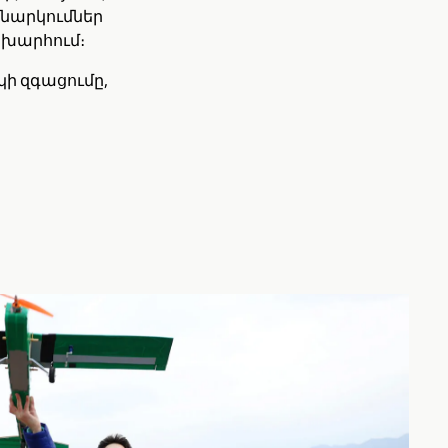
ննարկումներ
շխարհում։
կի զգացումը,