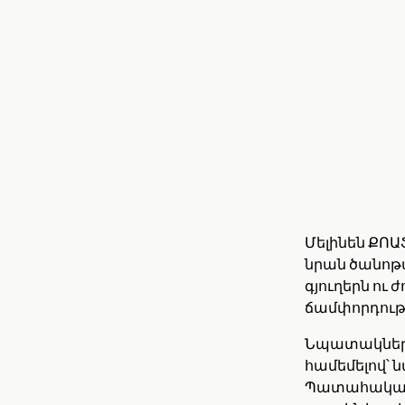
Մելինեն ՔՈԱՖ
նրան ծանոթ
գյուղերն ու 
ճամփորդությ
Նպատակները
համեմելով՝ ն
Պատահական չ