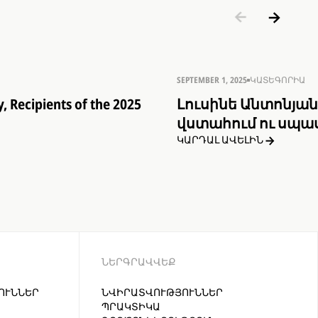
SEPTEMBER 1, 2025
ԿԱՏԵԳՈՐԻԱ
, Recipients of the 2025
Լուսինե Անտոնյան
վստահում ու սպաս
ԿԱՐԴԱԼ ԱՎԵԼԻՆ
ՆԵՐԳՐԱՎՎԵՔ
ՈՒՆՆԵՐ
ՆՎԻՐԱՏՎՈՒԹՅՈՒՆՆԵՐ
ՊՐԱԿՏԻԿԱ