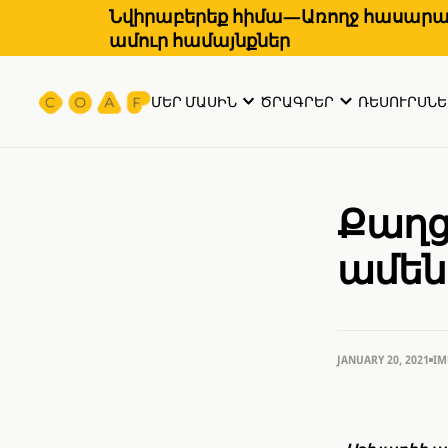
Նվիրաբերեք հիմա—Առողջ հասարակ
ամուր համայնքներ
ՄԵՐ ՄԱՍԻՆ
ԾՐԱԳՐԵՐ
ՌԵՍՈՒՐՍՆԵ
Քաղց
ամեն
JANUARY 20, 2021
IM