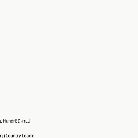
աև
HundrED
-ում
ountry Lead):