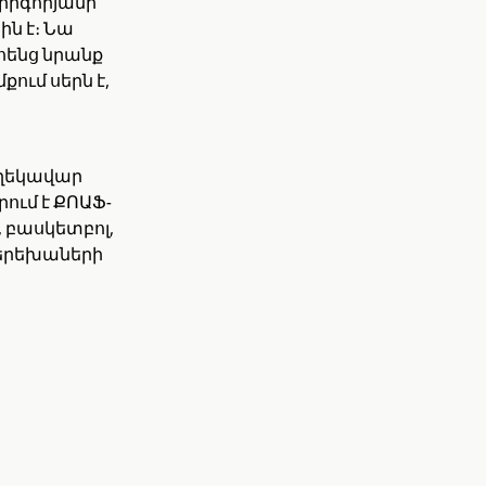
 Գրիգորյանի
ն է։ Նա
հենց նրանք
ում սերն է,
 ղեկավար
րում է ՔՈԱՖ-
, բասկետբոլ,
ն երեխաների