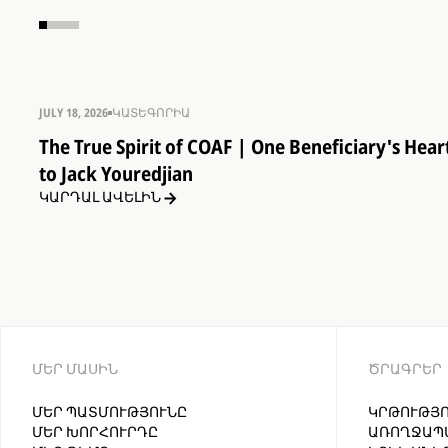
JULY 18, 2026
ԿԱՏԵԳՈՐԻԱ
The True Spirit of COAF | One Beneficiary's Heart
to Jack Youredjian
ԿԱՐԴԱԼ ԱՎԵԼԻՆ
ՄԵՐ ՄԱՍԻՆ
ԾՐԱԳՐԵՐ
ՄԵՐ ՊԱՏՄՈՒԹՅՈՒՆԸ
ԿՐԹՈՒԹՅՈ
ՄԵՐ ԽՈՐՀՈՒՐԴԸ
ԱՌՈՂՋԱՊ