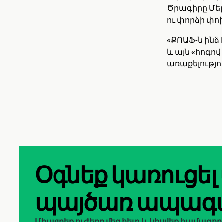
Ծրագիրը Մել
ու փորձի փո
«ՔՈԱՖ-ն ինձ
և այն «հոգով
առաքելությո
Օգնեք կառուցել
պայծառ ապագ
Միացրեք ուժերը մեզ հետ և կիսվեք համագո