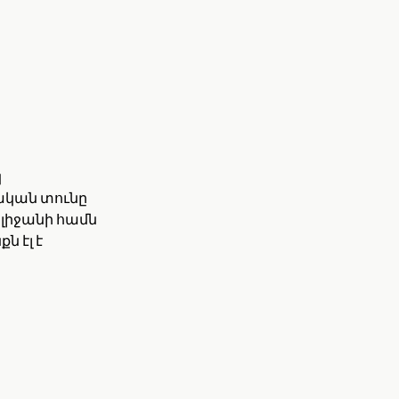
կ
ական տունը
իլիջանի համն
 էլ է