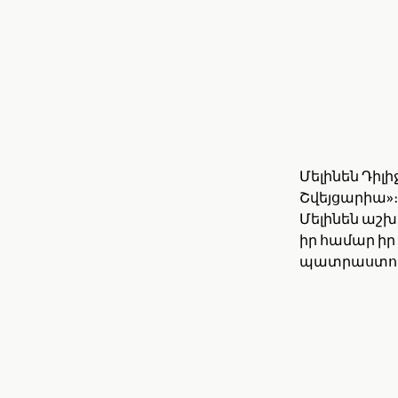
Մելինեն Դիլի
Շվեյցարիա»
Մելինեն աշխ
իր համար իր
պատրաստո