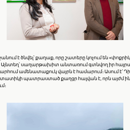
ջանում է ծնվել՝ քաղաք, որը շատերը կոչում են «փոքրի
։ Այնտեղ՝ սաղարթախիտ անտառում գտնվող իր հայր
արհում ամենատաքուկ վայրն է համարում։ Ասում է՝ Դ
 տատիկի պատրաստած քաղցր հալվան է, որն այժմ ինքն
ւմ։