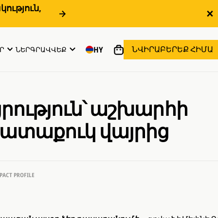
ություն,
ՆՎԻՐԱԲԵՐԵՔ ՀԻՄԱ
HY
Ր
ՆԵՐԳՐԱՎՎԵՔ
րություն՝ աշխարհի
ատաքուկ վայրից
PACT PROFILE