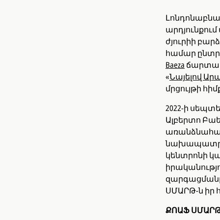
Լոնդոնաբն
արդյունքում
ժյուրիի բար
համար ընտր
Baeza
ճարտար
«
Նայելով Ար
մրցույթի հի
2022-ի սեպտ
Ալբերտո Բա
առանձնահատ
նախապատրաս
կենտրոնի կ
իրականությո
զարգացմանը՝
ՍՄԱՐԹ-ն իր 
ՔՈԱՖ ՍՄԱՐԹ 