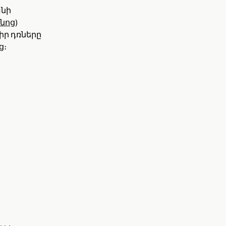
անի
նոց
)
իր դռները
ց։