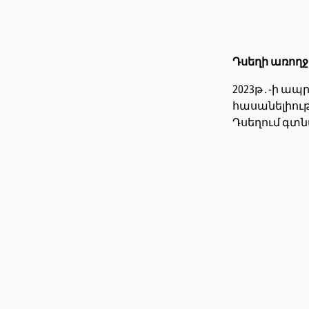
Դսեղի առողջո
2023թ․-ի ապր
հասանելիութ
Դսեղում գտն