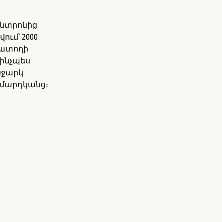
ենտրոնից
ում՝ 2000
խատողի
 ինչպես
նջարկ
կ մարդկանց։