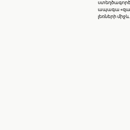
ստեղծագործ 
ապագա «զար
լեռների միջև