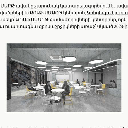
 ՍՄԱՐԹ ավանը շարունակ կատարելագործվում է․ ավ
վածքներին (ՔՈԱՖ ՍՄԱՐԹ կենտրոն,
Կոնցեպտ հյուրա
ևս մեկը` ՔՈԱՖ ՍՄԱՐԹ Համաժողովների կենտրոնը, որն 
ա ու արտագնա զբոսաշրջիկների առաջ՝ սկսած 2023-ի