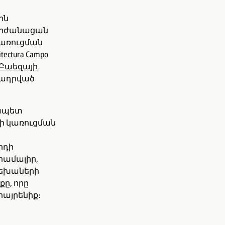
ին
 արժանացան
կառուցման
itectura Campo
 Բաեզայի
ամադրված
րապետ
ի կառուցման
րդի
համալիր,
երեխաների
ը, որը
հայրենիք։