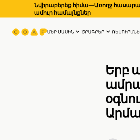
Նվիրաբերեք հիմա—Առողջ հասարակ
ամուր համայնքներ
ՄԵՐ ՄԱՍԻՆ
ԾՐԱԳՐԵՐ
ՌԵՍՈՒՐՍՆԵ
Երբ ա
ամրա
օգնո
Արմա