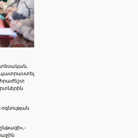
 տեսական,
խապատրաստել
անհրաժեշտ
երտներին
 օգնության
ընթացի»,-
ռաջին