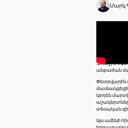
Մարկ 
Արտակարգ իր
ունակությու
ՔՈԱՖ-ն ամրա
փոխանցելով 
առաջին օգնո
անբաժան մա
Փետրվարին Ք
մասնակցեցի
Արդեն մարտի
աշակերտները
տեսական գի
Այս ամենի հ
հոգատարությ