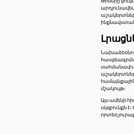
Թիմերը ցուցա
արդյունավետ
աշակերտներ
ինքնավստահ 
Լրացնե
Նախաձեռնութ
հասցեագրմա
սահմանափակվ
աշակերտներ
համայնքայի
մշակույթ։
Այս ամենի 
սկզբունքն է
որտեղ յուրա