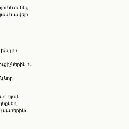
ն
յունն օգնեց
ան և ավելի
ա խնդրի
ւցիչներին ու
ն նոր
վության
յնքներ,
շ պահերին։