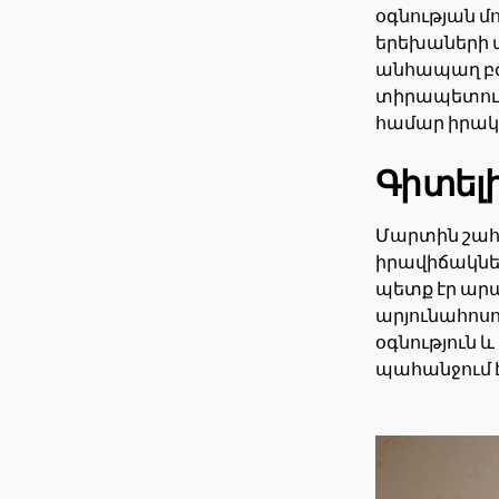
օգնության մ
երեխաների պ
անհապաղ բժշ
տիրապետում 
համար իրակ
Գիտել
Մարտին շահ
իրավիճակներ
պետք էր արա
արյունահոս
օգնություն 
պահանջում է