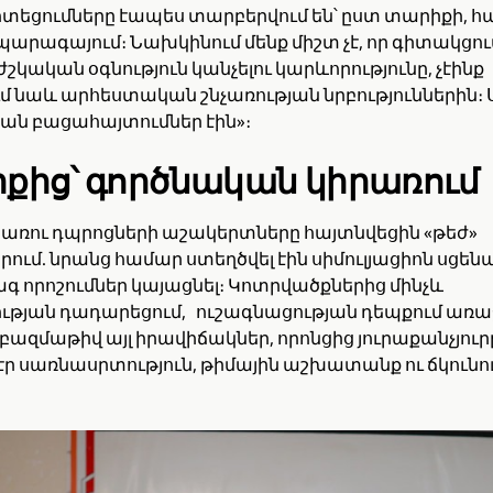
ոտեցումները էապես տարբերվում են՝ ըստ տարիքի,
արագայում։ Նախկինում մենք միշտ չէ, որ գիտակցու
կական օգնություն կանչելու կարևորությունը, չէինք
նաև արհեստական շնչառության նրբություններին։ 
ան բացահայտումներ էին»։
իքից՝ գործնական կիրառում
առու դպրոցների աշակերտները հայտնվեցին «թեժ»
ում. նրանց համար ստեղծվել էին սիմուլյացիոն սցեն
գ որոշումներ կայացնել։ Կոտրվածքներից մինչև
ության դադարեցում, ուշագնացության դեպքում առա
և բազմաթիվ այլ իրավիճակներ, որոնցից յուրաքանչյուր
ր սառնասրտություն, թիմային աշխատանք ու ճկունու