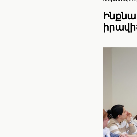
Ինքնա
իրավի