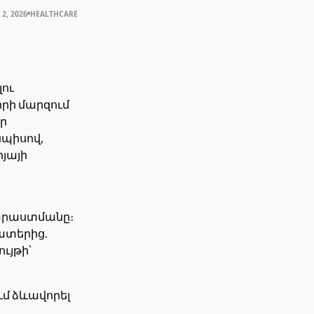
 2, 2026
HEALTHCARE
լու
իրի մարզում
եր
սպիսով,
յայի
ատրաստմանը։
ատերից.
ւյթի՝
ւմ ձևավորել