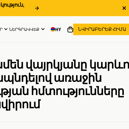
ություն,
ՆՎԻՐԱԲԵՐԵՔ ՀԻՄԱ
HY
Ր
ՆԵՐԳՐԱՎՎԵՔ
մեն վայրկյանը կարևոր
պնդելով առաջին
ւթյան հմտությունները
վիրում