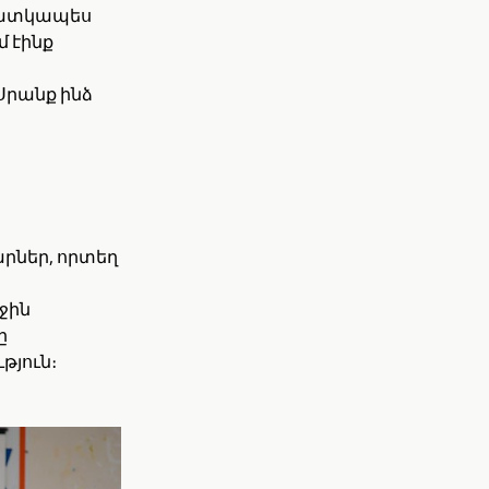
 հատկապես
մ էինք
Սրանք ինձ
արներ, որտեղ
ջին
ը
թյուն։