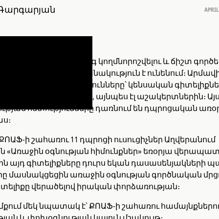
Գարգարյան
APRIL
ավիճակներում արագ կողմնորոշվելու և ճիշտ գործե
նը հաճախ վճռորոշ նշանակություն է ունենում։ Արմավ
պնդում է այս հմտությունները՝ կենսական գիտելիքն
ինչպես ուսուցիչներին, այնպես էլ աշակերտներին։ Այ
ւթյան հմտությունները դառնում են դպրոցական առօր
ս։
ՈԱՖ-ի շահառու 11 դպրոցի ուսուցիչներ Աղվերանում
ն «Առաջին օգնության հիմունքներ» եռօրյա վերապ
ն այդ գիտելիքները դուրս եկան դասասենյակների պ
 մասնակցեցին առաջին օգնության գործնական մրցո
տելիքը վերածելով իրական փորձառության։
իմքում մեկ նպատակ է՝ ՔՈԱՖ-ի շահառու համայնքներո
ան և փոխօգնության կայուն մշակույթ։