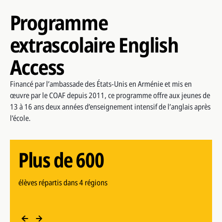
Programme
extrascolaire English
Plus de 600
Access
élèves répartis dans 4 régions
Plus de 290
Financé par l’ambassade des États-Unis en Arménie et mis en
œuvre par le COAF depuis 2011, ce programme offre aux jeunes de
heures de cours d’anglais basés sur le programme American
Plus de 40
13 à 16 ans deux années d’enseignement intensif de l’anglais après
Think
l’école.
Plus de 30
heures d’activités d’enrichissement culturel
Plus de 600
heures d’apprentissage immersif
Plus de 290
élèves répartis dans 4 régions
heures de cours d’anglais basés sur le programme American