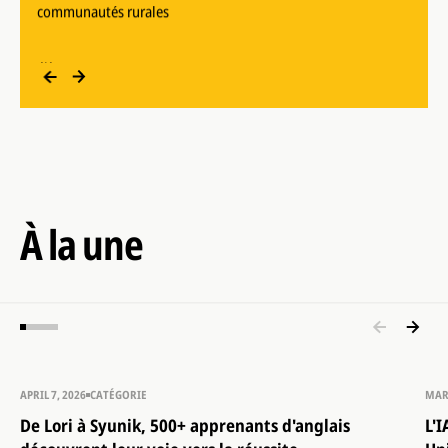
Plus de 600
élèves
MOESC
écoles publiques
114
Médailles d'or en 2024 et 2025
communautés rurales
À la une
APRIL 7, 2026
CATÉGORIE
MAR
De Lori à Syunik, 500+ apprenants d'anglais
L'I