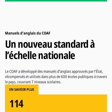
Manuels d'anglais du COAF
Un nouveau standard à
l’échelle nationale
Le COAF a développé des manuels d’anglais approuvés par l’État,
MOESC
récompensés et utilisés dans plus de 600 écoles publiques à travers
le pays, couvrant 7 niveaux scolaires.
114
Médailles d'or en 2024 et 2025
EN SAVOIR PLUS
Plus de 5 000
communautés rurales