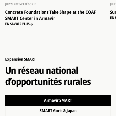
JULY 9, 2026
CATÉGORIE
JULY
Concrete Foundations Take Shape at the COAF
Su
SMART Center in Armavir
EN 
EN SAVOIR PLUS
Expansion SMART
Un réseau national
d’opportunités rurales
Armavir SMART
SMART Goris & Japan