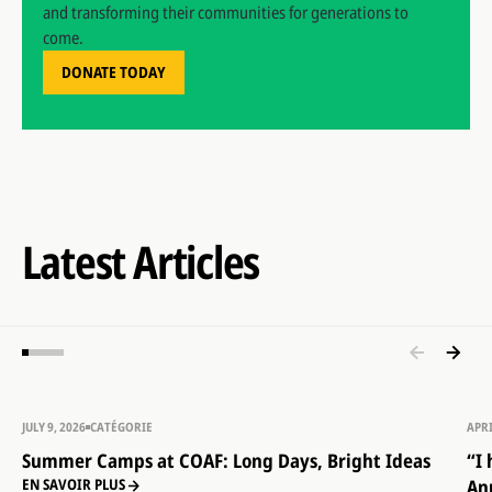
and transforming their communities for generations to
come.
DONATE TODAY
Latest Articles
JULY 9, 2026
CATÉGORIE
APRI
Summer Camps at COAF: Long Days, Bright Ideas
“I
An
EN SAVOIR PLUS